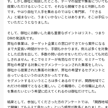
す。しかし御社に相談したところ、テーマの設定や集客についても
提案いただけるということで、それなら開催できると判断したの
です。やはり自社で人手を集めるのではなく専門家、「できる
人」と組まないと、うまくいかないことはあります。そこは手伝っ
ていただこうとなりました。
そして、御社にお願いした最も重要なポイントはリスト、つまり
DMの発送先です。
弊社の事業は、ターゲット企業との窓口ができてから案件になる
まで大変長い時間がかかり、手間もかかります。例えば多くを対象
とした広告を出して、多数の問い合わせをいただいたとしても対応
しきれません。そこでセミナーが有効なのですが、セミナーでも
弊社の希望する対象にセグメンテーションされた集客をしたい。
御社から提案された集客の対象が、弊社の希望するセグメントと
合っているというのは大きかったですね。
セグメントするというところは多くあるのですが、関西地域でこ
れだけの規模でとなると難しい。この職種の、この役職以上の人
を集めたいという希望に応えてくれるのは御社だけでした。
結果として、参加してくださった方のアンケートでは、「関西地域
で開催してもらえて良かった」という感想が数多くありました。ま