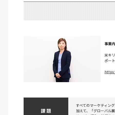
事業
米キ
ポー
https
すべてのマーケティン
課 題
加えて、「グローバル