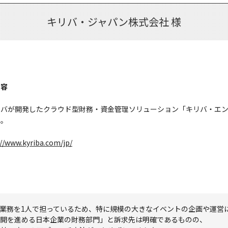
キリバ・ジャパン株式会社 様
内容
リバが開発したクラウド型財務・資金管理ソリューション「キリバ・エン
ト。
://www.kyriba.com/jp/
グ業務を1人で担っているため、特に規模の大きなイベントの企画や運営
展開を進める日本企業の財務部門」と訴求先は明確であるものの、