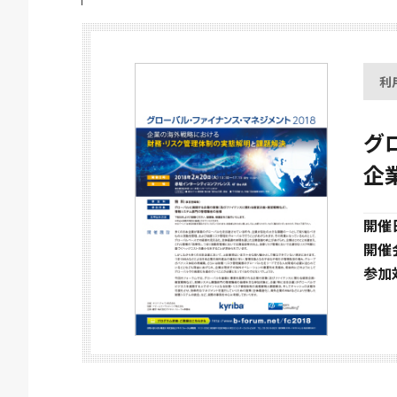
利
グ
企
開催
開催
参加