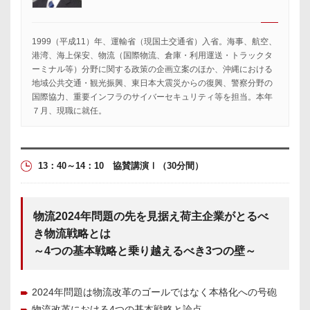
1999（平成11）年、運輸省（現国土交通省）入省。海事、航空、
港湾、海上保安、物流（国際物流、倉庫・利用運送・トラックタ
ーミナル等）分野に関する政策の企画立案のほか、沖縄における
地域公共交通・観光振興、東日本大震災からの復興、警察分野の
国際協力、重要インフラのサイバーセキュリティ等を担当。本年
７月、現職に就任。
13：40～14：10 協賛講演Ⅰ
（30分間）
物流2024年問題の先を見据え荷主企業がとるべ
き物流戦略とは
～4つの基本戦略と乗り越えるべき3つの壁～
2024年問題は物流改革のゴールではなく本格化への号砲
物流改革における4つの基本戦略と論点