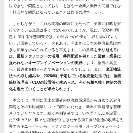
決できない問題となっており、もはや一企業／業界の問題ではな
く社会的な問題になっていることは自明の理でしょう。
しかしながら、これら問題の解決にあたって、実際に戦略を実
行できている企業は多くはないのでしょうか。現に、“2024年問
題”に関する実態調査では、70％以上の企業が「取り組めていな
い」と回答しているデータもあり、今まさに日本の物流企業は大
きな変革を求められていると言えます。この変革を乗り越えるに
は、
最新テクノロジーの活用、共同配送を例とした業種・業界に
捉われないオープンイノベーションの実践
により、物流の高度
化・最適化を図るべきであるといえるでしょう。また、
改正物流
法への取り組みや、2026年に予定している改正物効法では、物流
統括管理者・CLOの設置等が求められ、今から勝ち抜く体制の強
化を進めていくことが求められます。
本会では、冒頭に国土交通省の物流政策課長から改めて2024年
問題とその対応施策について解説いただき、業界の課題感を整理
させていただきます。続く事例講演では、いち早くCLOを設置し
たYKK APや、様々な困難が立ちはだかる加工食品物流の改革を先
導するキユーピーから、テクノロジー活用・オープンイノベーシ
ョン・組織体制強化を含めた物流改革の事例をご紹介いただきま