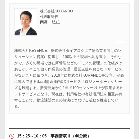
株式会社KURANDO
代表取締役
岡澤 一弘
氏
株式会社KEYENCE、株式会社ダイアログにて物流業界向けのソ
リューション提案に従事し、100以上の現場へ足を運ぶ。そのな
かで、多くの現場では在庫管理などの「モノの管理」の仕組みは
あるが、そこで働く作業員の管理、運営支援をおこなうサービス
がないことに気づき、2019年に株式会社KURANDOを設立、安価
に導入できるSaaS型倉庫内DXサービス「ロジメーター」シリー
ズを展開する。販売開始から1年で100センター以上が採用するヒ
ットサービスとなり、現在は、利用各社の有効活用法を相互共有
することで、物流課題の真の解決につなげる活動を推進してい
る。
15：25～16：05 事例講演Ⅱ
（40分間）