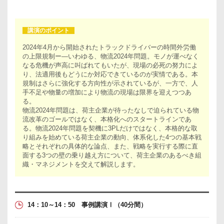
講演のポイント
2024年4月から開始されたトラックドライバーの時間外労働
の上限規制ー―いわゆる、物流2024年問題。モノが運べなく
なる危機が声高に叫ばれてもいたが、現場の必死の努力によ
り、法適用後もどうにか対応できているのが実情である。本
規制はさらに強化する方向性が示されているが、一方で、人
手不足や物量の増加により物流の現場は限界を迎えつつあ
る。
物流2024年問題は、荷主企業が待ったなしで迫られている物
流改革のゴールではなく、本格化へのスタートラインであ
る。物流2024年問題を契機に3PLだけではなく、本格的な取
り組みを始めている荷主企業の動向、体系化した4つの基本戦
略とそれぞれの具体的な論点、また、戦略を実行する際に直
面する3つの壁の乗り越え方について、荷主企業のあるべき組
織・マネジメントを交えて解説します。
14：10～14：50 事例講演Ⅰ
（40分間）