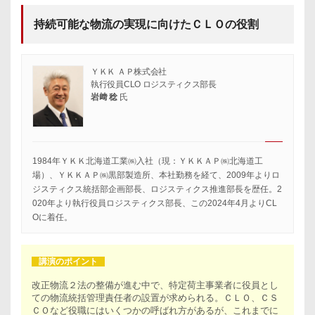
持続可能な物流の実現に向けたＣＬＯの役割
ＹＫＫ ＡＰ株式会社
執行役員CLO ロジスティクス部長
岩﨑 稔
氏
1984年ＹＫＫ北海道工業㈱入社（現：ＹＫＫＡＰ㈱北海道工
場）、ＹＫＫＡＰ㈱黒部製造所、本社勤務を経て、2009年よりロ
ジスティクス統括部企画部長、ロジスティクス推進部長を歴任。2
020年より執行役員ロジスティクス部長、この2024年4月よりCL
Oに着任。
講演のポイント
改正物流２法の整備が進む中で、特定荷主事業者に役員とし
ての物流統括管理責任者の設置が求められる。ＣＬＯ、ＣＳ
ＣＯなど役職にはいくつかの呼ばれ方があるが、これまでに