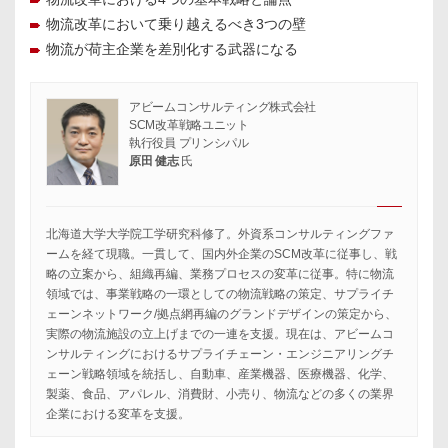
物流改革において乗り越えるべき3つの壁
物流が荷主企業を差別化する武器になる
アビームコンサルティング株式会社
SCM改革戦略ユニット
執行役員 プリンシパル
原田 健志
氏
北海道大学大学院工学研究科修了。外資系コンサルティングファ
ームを経て現職。一貫して、国内外企業のSCM改革に従事し、戦
略の立案から、組織再編、業務プロセスの変革に従事。特に物流
領域では、事業戦略の一環としての物流戦略の策定、サプライチ
ェーンネットワーク/拠点網再編のグランドデザインの策定から、
実際の物流施設の立上げまでの一連を支援。現在は、アビームコ
ンサルティングにおけるサプライチェーン・エンジニアリングチ
ェーン戦略領域を統括し、自動車、産業機器、医療機器、化学、
製薬、食品、アパレル、消費財、小売り、物流などの多くの業界
企業における変革を支援。