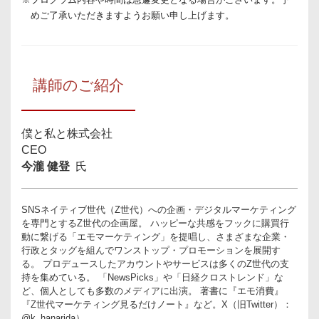
めご了承いただきますようお願い申し上げます。
区切り線
講師のご紹介
僕と私と株式会社
CEO
今瀧 健登
氏
生きたコンテンツ
SNSネイティブ世代（Z世代）への企画・デジタルマーケティング
を専門とするZ世代の企画屋。 ハッピーな共感をフックに購買行
ビジネス・フォーラム事務局がこれまで培ってきたエグゼクテ
動に繋げる「エモマーケティング」を提唱し、さまざまな企業・
ィブ・マネジメント層向けの情報発信の第一線で活躍する講
行政とタッグを組んでワンストップ・プロモーションを展開す
師・参加者の生の声によるインサイトをもとに企画した“生きた
る。 プロデュースしたアカウントやサービスは多くのZ世代の支
持を集めている。 「NewsPicks」や「日経クロストレンド」な
コンテンツ”を提供。
ど、個人としても多数のメディアに出演。 著書に『エモ消費』
『Z世代マーケティング見るだけノート』など。X（旧Twitter）：
@k_hanarida）