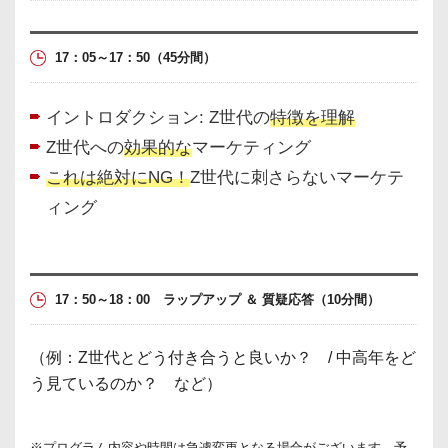
17：05～17：50
（45分間）
イントロダクション: Z世代の
特徴を理解
Z世代への
効果的な
マーケティング
これは絶対にNG！
Z世代に刺さらないマーケテ
ィング
オリジナルの切り口
今掴んでおきたい最新ビジネストピックから、もう一度じっく
り学びを深めたいリベラルアーツまで。様々な角度からその人
17：50～18：00 ラップアップ ＆ 質疑応答
（10分間）
自身の思考の軸をつくり、広げるための多彩なプログラムを提
供。
（例：Z世代とどう付き合うと良いか？ / 中高年をど
う見ているのか？ など）
※プログラム内容や時間は急遽変更となる場合がございます。予