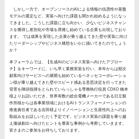
しかし一方で、オープンソースのAIによる情報の信憑性や基盤
モデルの選定など、実装へ向けた課題も聞かれ始めるようになっ
てきました。こうした課題に立ち向かい、少ないビジネスチャン
スを獲得し差別化や市場を席捲し始めている企業も出現しており
ます。 では成果を実現した企業が乗り越えてきた壁や実装に向け
たリーダーシップやビジネス構想をいかに描いてきたのでしょう
か？
本フォーラムでは、【生成AIのビジネス実装へ向けたアプロー
チ】をキーワードに、いち早く業務実装を行い、本年からは順次
顧客向けサービスへの展開も始めているベネッセコーポレーショ
ン様が乗り越えてきた壁やスピード感ある意思決定を行ってきた
背景を陣頭指揮をとられていらっしゃる専務執行役員 CDXO 橋本
様よりお話いただき、世界有数の総合電機メーカーである日立製
作所様からは各事業領域におけるAIトランスフォーメーションの
推進責任者である吉田様よりイノベーションと生産性向上へのお
取組みをお話しいただく予定です。ビジネス実装の課題を乗り越
え価値創出へ向けたヒントを豊富な事例から考察していきます。
皆さまのご参加をお待ちしております。