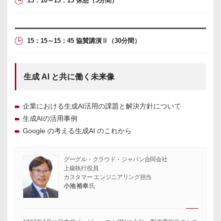
15：10～15：15 休憩
（5分間）
15：15～15：45 協賛講演Ⅱ
（30分間）
生成 AI と共に働く未来像
企業における生成AI活用の課題と解決方針について
生成AIの活用事例
Google の考える生成AI のこれから
グーグル・クラウド・ジャパン合同会社
上級執行役員
カスタマー エンジニアリング担当
小池 裕幸
氏