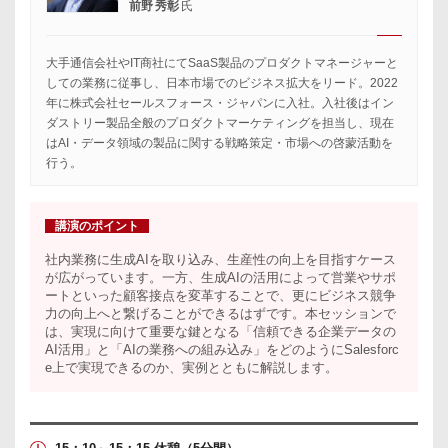
前野 秀彰
氏
大手通信会社やIT商社にてSaaS製品のプロダクトマネージャーと
しての業務に従事し、日本市場でのビジネス拡大をリード。2022
年に株式会社セールスフォース・ジャパンに入社。入社後はイン
ダストリー製品全般のプロダクトマーケティングを担当し、現在
はAI・データ領域の製品に関する戦略策定・市場への啓蒙活動を
行う。
講演のポイント
社内業務に生成AIを取り込み、生産性の向上を目指すケース
が広がっています。一方、生成AIの活用によって営業やサポ
ートといった顧客接点を変革することで、更にビジネス競争
力の向上へと繋げることができるはずです。本セッションで
は、実現に向けて重要な鍵となる「信頼できる企業データの
AI活用」と「AIの業務への組み込み」をどのようにSalesforc
e上で実現できるのか、実例とともに解説します。