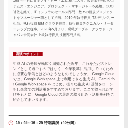
1987年4月に日本アイ・ビー・エム(株)に入社。製造業担当のシス
テムズ・エンジニア、プロジェクト・マネージャーを経験。COO
補佐を経て、IT インフラのセールス部門、数々の新規プロジェク
トをマネージャー職として担当。2010 年執行役員 ITS デリバリー
担当、執行役員 IBM クラウド担当、執行役員テクニカル・リーダ
ーシップに従事。2020年5月より、現職グーグル・クラウド・ジ
ャパン合同会社 上級執行役員 技術部門担当。
講演のポイント
生成 AI の発展が幅広く周知された近年、これをただのトレ
ンドとして過ごすのではなく、企業改革に活用していくため
に必要な準備とはどのようなものでしょうか。 Google Cloud
では、Google Workspace 上で利用できる生成 AI、Gemini fo
r Google Workspace をはじめ、様々な生成 AI 基盤をローン
チし企業での利活用をすすめております。ここで得られた学
びをもとに、Google Cloud の最新の取り組み・活用事例をご
紹介してまいります。
15：45～16：25 特別講演
（40分間）