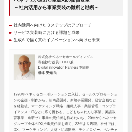
ベネッセが進める生成AIの価値変革
～社内活用から事業実装の難所と勘所～
社内活用へ向けた３ステップのアプローチ
サービス実装時における課題と成果
生成AIで描く真のイノベーションへ向けた未来
株式会社ベネッセホールディングス
専務執行役員 CDXO 兼
Digital Innovation Partners 本部長
橋本 英知
氏
1998年ベネッセコーポレーションに入社。セールスプロモーショ
ンの企画・制作から、新商品開発、新規事業開発、経営企画など
を経験後、マーケティング戦略・組織人事・業績管理・コンプラ
イアンス・ITなどに広く携わる。こどもちゃれんじ事業、英語教
育事業、進研ゼミ事業の責任者を務めたのち、20年からベネッセ
グループ全体のDX推進責任者を経て、22年より現職。社外では、
DX、マーケティング、人材・組織開発、テクノロジー、ベンチャ