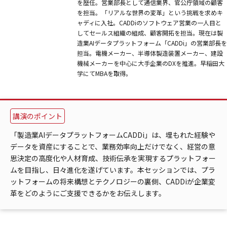
を歴任。営業部長として通信業界、官公庁領域の顧客
を担当。「リアルな世界の変革」という挑戦を求めキ
ャディに入社。CADDiのソフトウェア営業の一人目と
してセールス組織の組成、顧客開拓を担当。現在は製
造業AIデータプラットフォーム「CADDi」の営業部長を
担当。電機メーカー、半導体製造装置メーカー、建設
機械メーカーを中心に大手企業のDXを推進。早稲田大
学にてMBAを取得。
講演のポイント
「製造業AIデータプラットフォームCADDi」は、埋もれた経験や
データを資産にすることで、業務効率向上だけでなく、経営の意
思決定の高度化や人材育成、技術伝承を実現するプラットフォー
ムを目指し、日々進化を遂げています。本セッションでは、プラ
ットフォームの将来構想とテクノロジーの裏側、CADDiが企業変
革をどのようにご支援できるかをお伝えします。