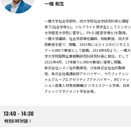
一條 和生
一橋大学社会学部卒。同大学院社会学研究科修士課程
修了(社会学修士)。フルブライト奨学生としてミシガン
大学経営大学院に留学し、Ph.D.(経営学博士)を取得。
一橋大学講師、社会学部専任講師、同助教授、同大学
院教授を経て、現職。2003年にはスイスのビジネスス
クールIMDで教授として勤務。2014年4月より、一橋大
学大学院国際企業戦略研究科研究科長に就任。そして
2022年4月、13年振りにIMDの教授に復帰し現職。
株式会社シマノ社外取締役、ぴあ株式会社社外取締
役、株式会社電通総研アドバイザー、十六フィナンシ
ャルグループエグゼクティブアドバイザー、IFI(ファッ
ション産業人材育成機構)ビジネススクール学長、日本
ナレッジマネジメント学会会長。
13:40 - 14:30
特別LIVE対談！