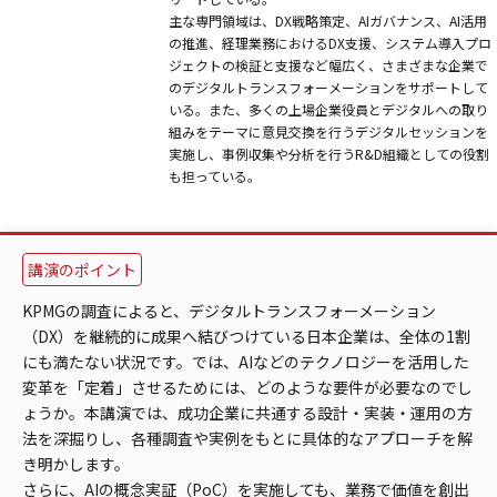
主な専門領域は、DX戦略策定、AIガバナンス、AI活用
の推進、経理業務におけるDX支援、システム導入プロ
ジェクトの検証と支援など幅広く、さまざまな企業で
のデジタルトランスフォーメーションをサポートして
いる。また、多くの上場企業役員とデジタルへの取り
組みをテーマに意見交換を行うデジタルセッションを
実施し、事例収集や分析を行うR&D組織としての役割
も担っている。
講演のポイント
KPMGの調査によると、デジタルトランスフォーメーション
（DX）を継続的に成果へ結びつけている日本企業は、全体の1割
にも満たない状況です。では、AIなどのテクノロジーを活用した
変革を「定着」させるためには、どのような要件が必要なのでし
ょうか。本講演では、成功企業に共通する設計・実装・運用の方
法を深掘りし、各種調査や実例をもとに具体的なアプローチを解
き明かします。
さらに、AIの概念実証（PoC）を実施しても、業務で価値を創出