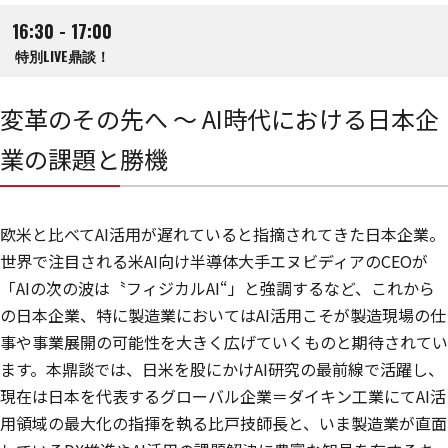
16:30 - 17:00
特別LIVE鼎談！
変革のその先へ ～ AI時代における日本企
業の課題と勝機
欧米と比べてAI活用が遅れていると指摘されてきた日本企業。
世界で注目される米AI向け半導体大手エヌビディアのCEOが
「AIの次の波は〝フィジカルAI“」と強調するなど、これから
の日本企業、特に製造業においてはAI活用こそが製造現場の仕
事や事業展開の可能性を大きく広げていくものと期待されてい
ます。本鼎談では、日米を股にかけAI研究の最前線で活躍し、
現在は日本を代表するグローバル企業＝ダイキン工業にてAI活
用領域の最大化の指揮を執る比戸技師長と、いま製造業が直面