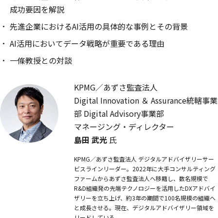
成功要因を解説
先進企業におけるAI活用の具体的な事例とその背景
AI活用においてデータ戦略が重要である理由
一條教授との対談
KPMG／あずさ監査法人
Digital Innovation ＆ Assurance統轄事業
部 Digital Advisory事業部
マネージング・ディレクター
島田 武光
氏
KPMG／あずさ監査法人 デジタルアドバイザリーサー
ビスラインリーダー。2022年に大手コンサルティング
ファームからあずさ監査法人へ移籍し、数名規模で
R&D組織発の先端テクノロジーを活用したDXアドバイ
ザリーを立ち上げ、約3年の期間で100名規模の組織へ
と成長させる。現在、デジタルアドバイザリー領域を
リードしている。