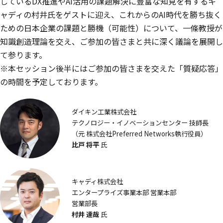
しているDX推進やAI活用の課題解決に豊富な知見を有するキ
ャディの村井氏をゲストに迎え、これからのAI時代を勝ち抜く
ための日本企業の課題と勝機（可能性）について、一條教授が
知識創造理論を交え、ご参加の皆さまと共に深く議論を展開し
て参ります。
※本セッション後半にはご参加の皆さまを交えた「質疑応答」
の時間を予定しております。
ダイキン工業株式会社
テクノロジー・イノベーションセンター 技師長
（元 株式会社Preferred Networks執行役員）
比戸 将平
氏
キャディ株式会社
エンタープライズ事業本部 営業本部
営業部長
村井 達哉
氏