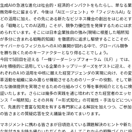
生成AIの急速な進化は社会的・経済的インパクトをもたらし、単なる業
務効率化に留まらず、今後は「AIエージェント」や「フィジカルAI」な
どの活用に加え、その先にある新たなビジネス機会の創出をはじめとす
る「戦略としてのAI活用」こそが、競争力優位性を発揮するためには求
められています。そこには日本企業独自の強み(現場に根差した暗黙知
が多分に含まれる戦略的知識）を徹底的に追求し駆使することこそが、
サイバーからフィジカルへのA Iの展開が図れる中で、グローバル競争
を勝ち抜くためのキーファクターとなり得ることでしょう。
今回で5回目を迎える「一條リーダーシップフォーラム（ILF）」では、
AIを積極的に活用している企業のトップリーダーズをゲストに迎え、そ
れぞれのA Iの活用を中核に据えた経営アジェンダの実現に向け、その変
革活動を組織に染み渡らせ機能させるためのリーダーの役割、そして新
たな価値提供を実現させるための仕組みづくり等を事例紹介とともに検
証いたします。さらには幾多の実践を通じ培われてきた経営者のエッセ
ンス「＝暗黙知」とその共有「＝形式知化」の可能性・手法などについ
て、先進的で豊富な知見を有する専門家による解説を加えつつ、ご参加
の皆さまとの質疑応答を交え議論を深めてまいります。
マネジメントに携わる皆さまが日頃抱えている課題解決のヒントや新た
な気付きをお持ち帰りいただくため、そしてこれからの戦略づくりに役