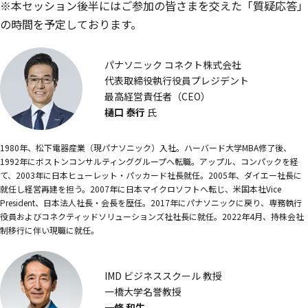
※本セッション後半にはご参加の皆さまを交えた「質疑応答」
の時間を予定しております。
パナソニック コネクト株式会社
代表取締役執行役員プレジデント
最高経営責任者（CEO）
樋口 泰行
氏
1980年、松下電器産業（現パナソニック）入社。ハーバード大学MBA修了後、
1992年にボストンコンサルティンググループへ転職。アップル、コンパックを経
て、2003年に日本ヒューレット・パッカード社長就任。2005年、ダイエー社長に
就任し経営再建を担う。2007年に日本マイクロソフトへ転じ、米国本社Vice
President、日本法人社長・会長を歴任。2017年にパナソニックに戻り、専務執行
役員およびコネクティッドソリューションズ社社長に就任。2022年4月、持株会社
制移行に伴い現職に就任。
IMD ビジネススクール 教授
一橋大学名誉教授
一條 和生