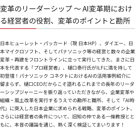
変革のリーダーシップ ～ AI変革期におけ
る経営者の役割、変革のポイントと勘所
日本ヒューレット・パッカード（現 日本HP）、ダイエー、日
本マイクロソフト、そしてパナソニック等の経営と数々の企業
変革・再建をフロントラインに立って実行してきた、まさに日
本を代表する「プロ経営者」、樋口泰行氏がILFに満を持して
初登壇！パナソニック コネクトにおけるAIの活用事例紹介に
留まらず、樋口CEOだからこそ語れるこれまでの長年のリーダ
ーシップジャーニーを振り返っていただきながら、企業変革や
組織・風土改革を実行するうえでの勘所と難所、そして「AI時
代」に突入した日本企業に求められる戦略、変革のポイント、
さらには経営者の条件について、旧知の仲である一條教授とと
もに、本音の議論を通じ、熱く深く検証してまいります！