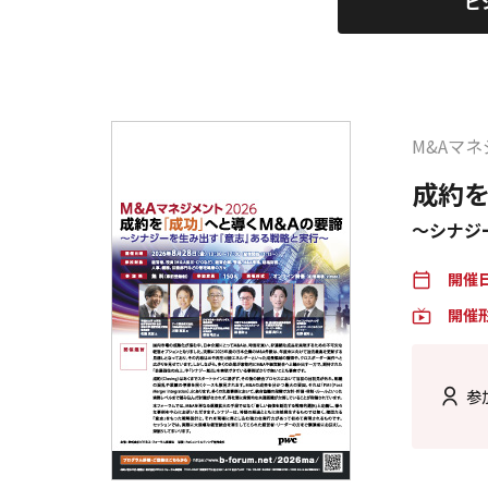
ビ
M&Aマネ
成約を
～シナジ
開催
calendar_today
開催
live_tv
参