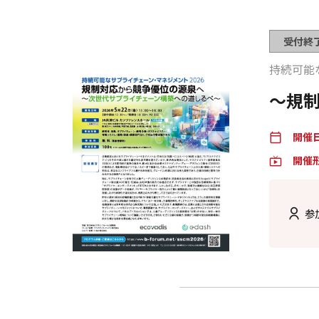
受付終
持続可能
〜規
開催
calendar_today
開催
live_tv
参