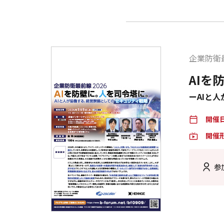
企業防衛最
AIを
ーAIと
開催
calendar_today
開催
live_tv
参