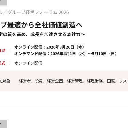
了
ル／グループ経営フォーラム 2026
ープ最適から全社価値創造へ
定の質を高め、成長を加速させる本社力～
オンライン配信：2026年3月26日（木）
日時
オンデマンド配信：2026年4月1日（水）～5月10日（日）
形式
オンライン配信
加対象
経営者、役員、経営企画、経営管理、経理財務、国際、リス
了