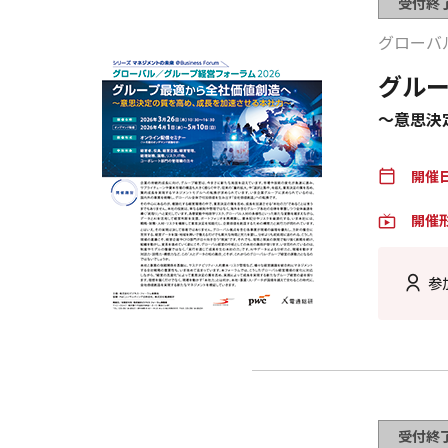
受付終
グローバ
グル
～意思決
開催
calendar_today
開催
live_tv
参
受付終