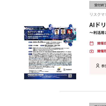
受付終
リスクマ
AIド
～利活用
開催
calendar_today
開催
live_tv
参