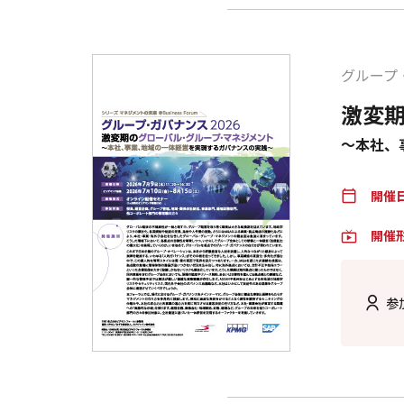
グループ・
激変
～本社、
開催
calendar_today
開催
live_tv
参