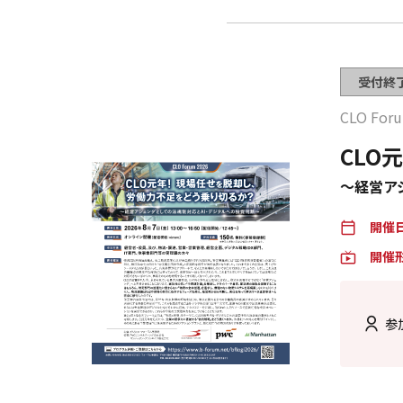
受付終
CLO For
CLO
～経営ア
開催
calendar_today
開催
live_tv
参