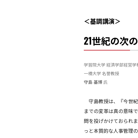
＜基調講演＞
21世紀の次
学習院大学 経済学部経営学
一橋大学 名誉教授
守島 基博
氏
守島教授は、『今世紀
までの変革は真の意味で
問を投げかけておられま
っと本質的な人事管理の