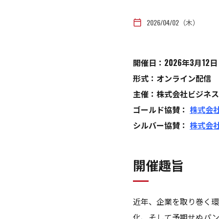
2026/04/02（木）
calendar_today
開催日：2026年3月12
形式：オンライン配信
主催：株式会社ビジネス
ゴールド協賛：
株式会
シルバー協賛：
株式会社i
開催趣旨
近年、企業を取り巻く環
化、そして予期せぬパン