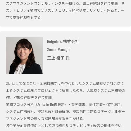
スクマネジメントコンサルティングを手掛ける。富士通総研を経て現職。サ
ステナビリティ領域ではサステナビリティ経営やマテリアリティ評価のテー
マで支援経験を有する。
Ridgelinez株式会社
Senior Manager
三上 裕子
氏
SIerとして保険会社・金融機関向けを中心としたシステム構築や会社合併に
よるシステム統廃合プロジェクトに従事したのち、大規模システム再構築の
PM、PMOの経験等を経て現職。
業務プロセス分析（As-Is/To-Be像策定）・業務改善、要件定義～保守運用、
システム連携設計、複雑な設計課題解決、複数部門に跨るステークホルダー
マネジメント等の様々な課題解決支援を手がける。
各企業が企業価値向上として取り組むサステナビリティ経営の推進を担い、