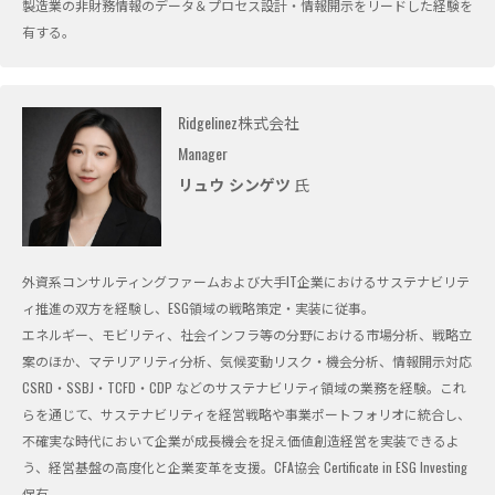
製造業の非財務情報のデータ＆プロセス設計・情報開示をリードした経験を
有する。
Ridgelinez株式会社
Manager
リュウ シンゲツ
氏
外資系コンサルティングファームおよび大手IT企業におけるサステナビリテ
ィ推進の双方を経験し、ESG領域の戦略策定・実装に従事。
エネルギー、モビリティ、社会インフラ等の分野における市場分析、戦略立
案のほか、マテリアリティ分析、気候変動リスク・機会分析、情報開示対応
CSRD・SSBJ・TCFD・CDP などのサステナビリティ領域の業務を経験。これ
らを通じて、サステナビリティを経営戦略や事業ポートフォリオに統合し、
不確実な時代において企業が成長機会を捉え価値創造経営を実装できるよ
う、経営基盤の高度化と企業変革を支援。CFA協会 Certificate in ESG Investing
保有。