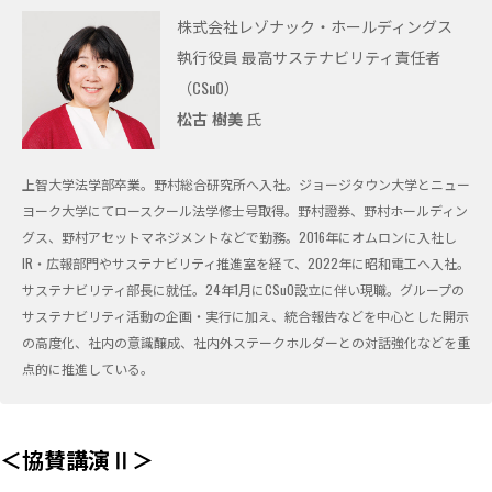
株式会社レゾナック・ホールディングス
執行役員 最高サステナビリティ責任者
（CSuO）
松古 樹美
氏
上智大学法学部卒業。野村総合研究所へ入社。ジョージタウン大学とニュー
ヨーク大学にてロースクール法学修士号取得。野村證券、野村ホールディン
グス、野村アセットマネジメントなどで勤務。2016年にオムロンに入社し
IR・広報部門やサステナビリティ推進室を経て、2022年に昭和電工へ入社。
サステナビリティ部長に就任。24年1月にCSuO設立に伴い現職。グループの
サステナビリティ活動の企画・実行に加え、統合報告などを中心とした開示
の高度化、社内の意識醸成、社内外ステークホルダーとの対話強化などを重
点的に推進している。
＜協賛講演Ⅱ＞