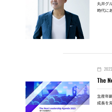
丸井グ
時代に
202
calendar_today
The 
生産年
成長を