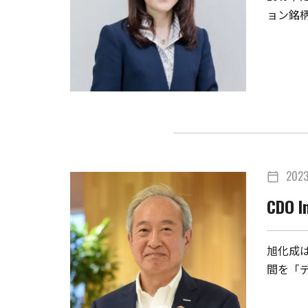
ョン銘柄
202
calendar_today
CDO In
旭化成は
間を「