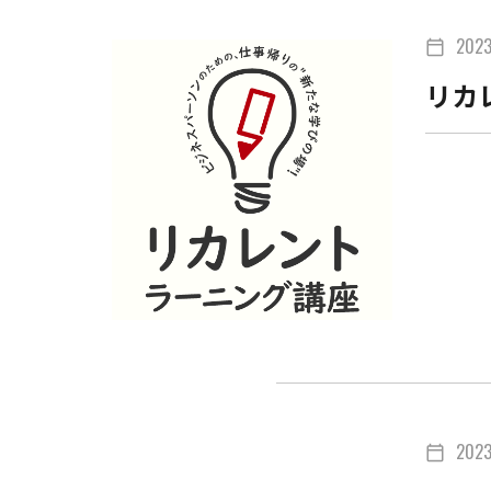
202
calendar_today
リカ
202
calendar_today