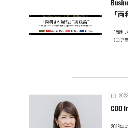
Bus
「両
「両利
（コア
202
calendar_today
CDO In
201