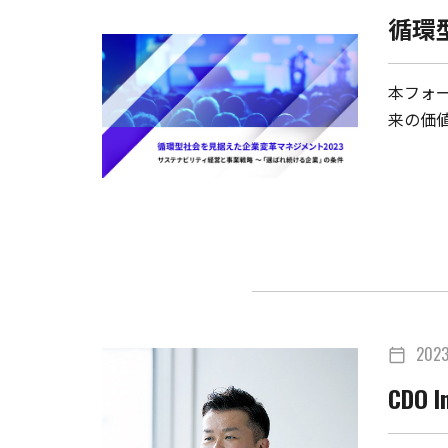
循環
本フォ
来の価
202
calendar_today
CDO In