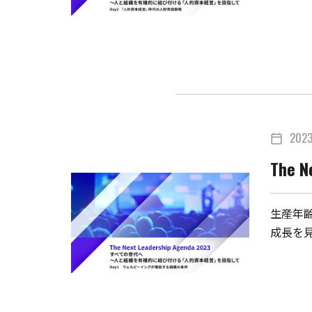
202
calendar_today
The 
生産年
成長を