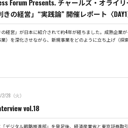
iness Forum Presents. チャールズ
利きの経営」“実践論” 開催レポート〈DAY
きの経営」が日本に紹介されて約4年が経ちました。成熟企業が
事業）を深化させながら、新規事業をどのように立ち上げ（探索
3/2/28（火）
terview vol.18
9年に「デジタル戦略推進部」を発足後、経済産業省と東京証券取