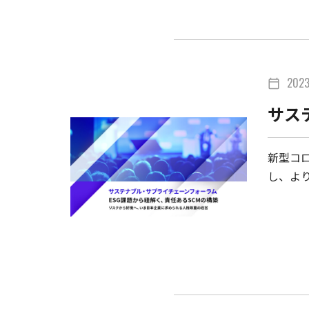
202
calendar_today
サス
新型コ
し、よ